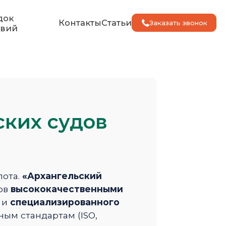
док
Контакты
Статьи
Заказать звонок
твий
ских судов
лота.
«Архангельский
ов
высококачественными
и
специализированного
ым стандартам (ISO,