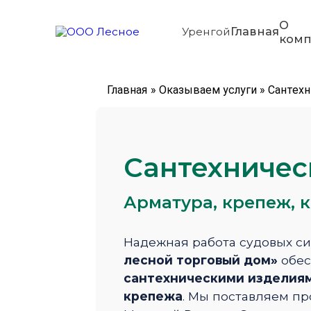
О
Главная
Уренгой
ком
Главная
»
Оказываем услуги
»
Сантехн
Сантехничес
Арматура, крепеж, к
Надежная работа судовых си
лесной торговый дом»
обес
сантехническими изделия
крепежа
. Мы поставляем п