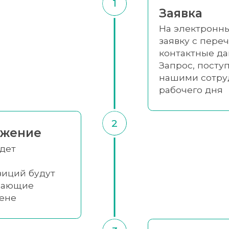
1
Заявка
На электронны
заявку с переч
контактные да
Запрос, посту
нашими сотру
рабочего дня
2
ожение
удет
зиций будут
упающие
цене