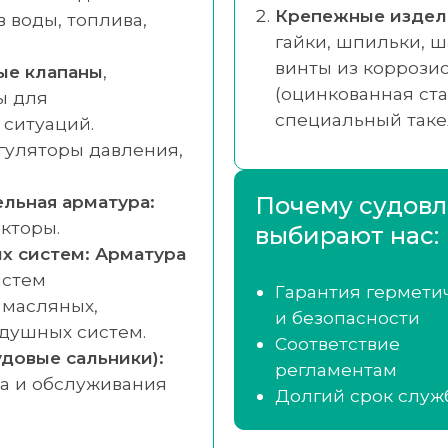
Крепежные издели
 воды, топлива,
гайки, шпильки, ш
винты из коррози
ые клапаны
,
(оцинкованная ста
ы для
специальный так
ситуаций.
гуляторы давления,
Почему судовл
льная арматура:
кторы.
выбирают нас:
х систем:
Арматура
истем
Гарантия гермети
 масляных,
и безопасности
здушных систем.
Соответствие
довые сальники):
регламентам
а и обслуживания
Долгий срок служ