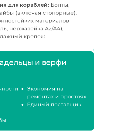
я для кораблей:
Болты,
айбы (включая стопорные),
онностойких материалов
ль, нержавейка A2/A4),
елажный крепеж
адельцы и верфи
чности
Экономия на
ремонтах и простоях
Единый поставщик
бы