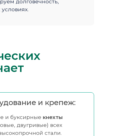
ируем долговечность,
 условиях.
ческих
чает
удование и крепеж:
е и буксирные
кнехты
овые, двугривые) всех
высокопрочной стали.