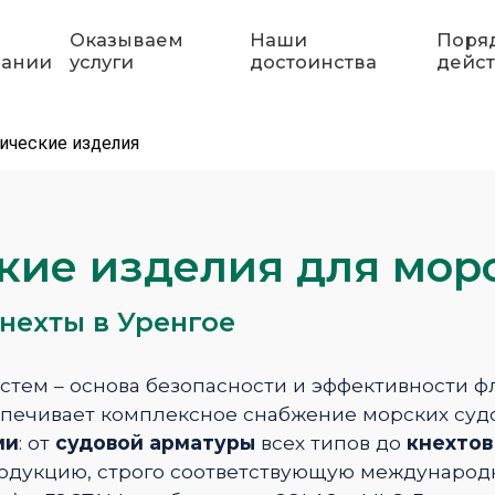
Оказываем
Наши
Поря
пании
услуги
достоинства
дейс
ические изделия
кие изделия для мор
нехты в Уренгое
стем – основа безопасности и эффективности ф
печивает комплексное снабжение морских суд
ми
: от
судовой арматуры
всех типов до
кнехтов
родукцию, строго соответствующую международн