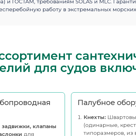
а) и ГОСТАМ, требованиям SOLAS и MLC. Гарант
есперебойную работу в экстремальных морских
ссортимент сантехни
елий для судов вклю
убопроводная
Палубное обор
Кнехты:
Швартовы
(одинарные, крест
е
задвижки, клапаны
типоразмеров, из 
аслонки
для