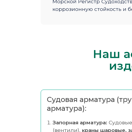
Морской Регистр Судоходств
коррозионную стойкость и б
Наш а
изд
Судовая арматура (тр
арматура):
Запорная арматура:
Судовы
(вентили),
краны шаровые, з