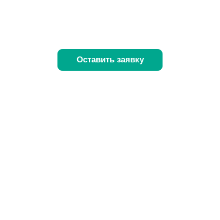
государственным контрактам 44-ФЗ, 223-ФЗ и
гособоронзаказ по 275-ФЗ
Оставить заявку