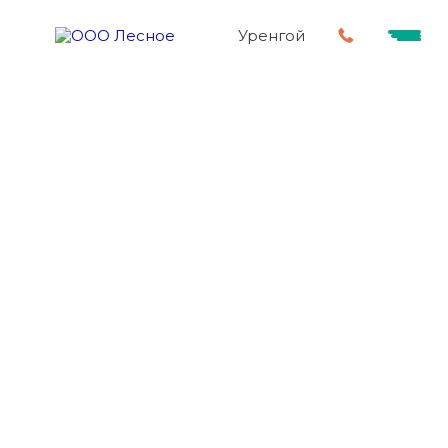
Уренгой
Снабжение
морских, научно-
исследовательских судов и компаний,
осуществляющих строительство
подводно -
технических объектов
магистральных трубопроводов
нефтегазодобывающего комплекса
Дополнительно
– поставка товаров по